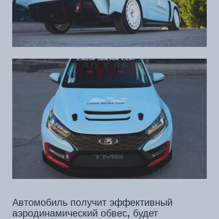
Автомобиль получит эффективный
аэродинамический обвес
,
будет
оснащаться 1,6-литровым турбомотором,
развивающим до 218
л.с.
,
с
возможностью использовать обгонный
режим кратковременного увеличения
мощности TMS Boost – пилоты смогут
использовать его на своё усмотрение
нажатием кнопки на руле, ограниченное
количество раз за гонку. Коробка передач
TMS 90 – 6-ступенчатая, кулачковая с
секвентальным механизмом
переключения без выжима сцепления.
Тормоза – Rossa Racing. Машина получит
современный комплекс систем
безопасности с омологацией FIA.
Публичный дебют автомобиля состоялся
сегодня в рамках Петербургского
международного экономического форума,
а широкий круг автомобильных
энтузиастов сможет познакомиться с