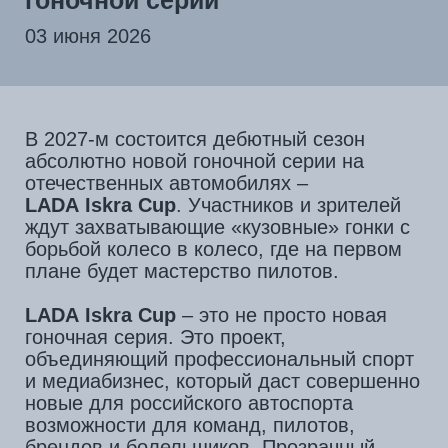
В 2027-м состоится дебютный сезон
абсолютно новой гоночной серии на
отечественных автомобилях –
LADA Iskra Cup
. Участников и зрителей
ждут захватывающие «кузовные» гонки с
борьбой колесо в колесо, где на первом
плане будет мастерство пилотов.
LADA Iskra Cup
– это не просто новая
гоночная серия. Это проект,
объединяющий профессиональный спорт
и медиабизнес, который даст совершенно
новые для российского автоспорта
возможности для команд, пилотов,
брендов и болельщиков. Прозрачный
технический и смелый спортивный
регламенты, сочетающие все лучшее из
марафонских и спринтерских кольцевых
гонок, нацелены на максимальную
зрелищность!
Гонщики получат возможность
продемонстрировать своё мастерство в
равных условиях – все участники будут