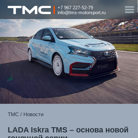
+7 967 227-52-79
info@tms-motorsport.ru
TМС
/
Новости
LADA Iskra TMS – основа новой
гоночной серии
03 июня 2026