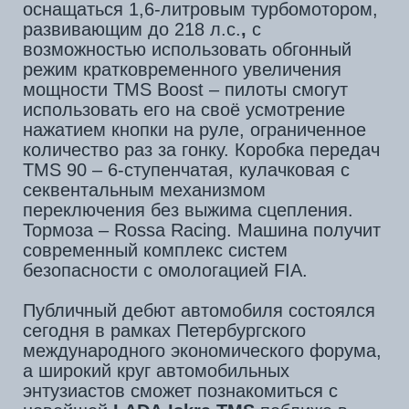
новейшей
LADA Iskra TMS
поближе в
начале сентября на Фестивале
технических видов спорта в Москве.
В дебютном сезоне-2027 запланировано
пять этапов на лучших автодромах
России – в рамках каждого гоночного уик-
энда будет проводиться по две гонки, по
ходу дистанции гонщики будут сменять
друг друга. И это будет не просто
спортивное событие, а настоящий
автоспортивный фестиваль с
развлечениями для зрителей и яркими,
зрелищными гоночными заездами!
Подробности на сайте серии
ladaiskracup.ru