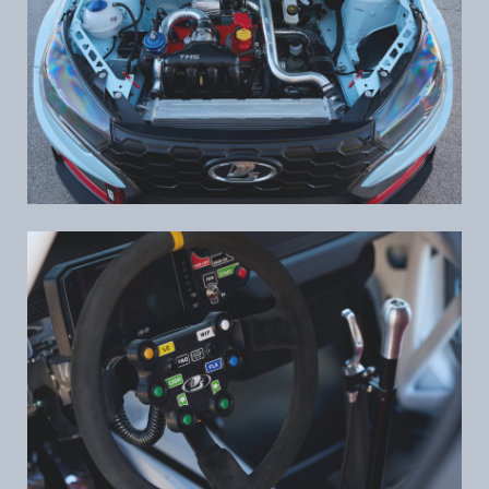
+7 967 227-52-79
info@tms-motorsport.ru
ООО «ТМС Моторспорт»
445959, Россия, Самарская область.
г. Тольятти, ул. Коммунальная, 46, стр. 5
143033, Московская область,
Одинцовский городской округ,
Красногорское шоссе, д. 215
Политика конфиденциальности в отношении
обработки персональных данных
Согласие на обработку персональных данных
Политика обработки сookie-файлов